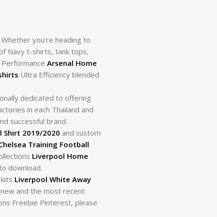
 Whether you’re heading to
of Navy t-shirts, tank tops,
ra Performance
Arsenal Home
hirts
Ultra Efficiency blended
onally dedicated to offering
actories in each Thailand and
and successful brand.
l Shirt 2019/2020
and custom
Chelsea Training Football
ollections
Liverpool Home
 to download.
 kits
Liverpool White Away
t new and the most recent
ons Freebie Pinterest, please