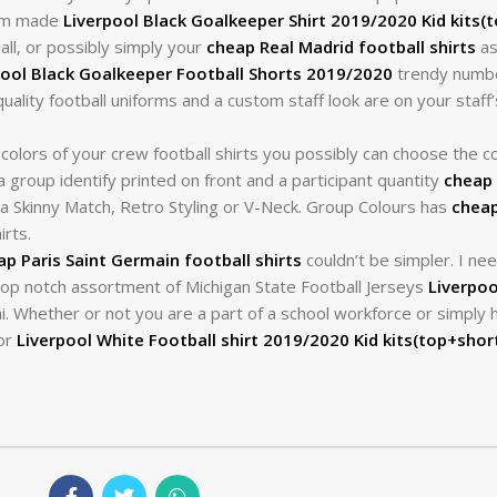
tom made
Liverpool Black Goalkeeper Shirt 2019/2020 Kid kits(
all, or possibly simply your
cheap Real Madrid football shirts
as
pool Black Goalkeeper Football Shorts 2019/2020
trendy number
ity football uniforms and a custom staff look are on your staff
colors of your crew football shirts you possibly can choose the co
 group identify printed on front and a participant quantity
cheap 
h a Skinny Match, Retro Styling or V-Neck. Group Colours has
cheap
irts.
ap Paris Saint Germain football shirts
couldn’t be simpler. I nee
top notch assortment of Michigan State Football Jerseys
Liverpoo
i. Whether or not you are a part of a school workforce or simply
for
Liverpool White Football shirt 2019/2020 Kid kits(top+shor