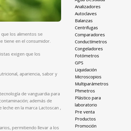
Analizadores
Autoclaves
Balanzas
Centrifugas
r que los alimentos se
Comparadores
e tiene en el consumidor.
Conductímetros
Congeladores
stas exigen que los
Fotómetros
GPS
Liquidación
ricional, apariencia, sabor y
Microscopios
Multiparámetros
Phmetros
 tecnología de vanguardia para
Plástico para
a contaminación; además de
laboratorio
e leche en la marca Lactoscan ,
Pre venta
Productos
Promoción
rios, permitiendo llevar a los