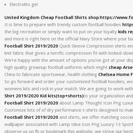
Electrolito gel
United Kingdom Cheap Football Shirts shop:https://www.fo
It is time to prepare with trendy custom football hoodies
http
the big recreation or simply want to put on your loyalty
kids re
and more is right here on the official Navy Store where your
Football Shirt 2019/2020
Quick Sleeve Compression shirts e
knit fabric that gives a terrific compression fit with locked-dow
We’re happy with the amount of options you’ve got at your dispo
high quality grownup football uniforms which might
cheap Arsen
China to fabricate sportswear, health clothing
Chelsea Home F
So go forward and order your customized football hoodies, w
womens kits and rock in your match. We are going to work with 
Shirt 2019/2020 Kid kits(top+shorts)
to your organization and
Football Shirt 2019/2020
about Lamp Thought Icon Png Luxury 
Customize lots of of dry performance t-shirts designed to mai
Football Shirt 2019/2020
and shirts, we offer matching soccer
wallpaper associated with Lamp Idea Icon Png Luxury 13 Spor
observe us on fb or bookmark this website, we strive our best