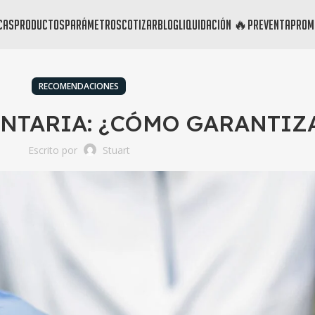
cas
productos
parámetros
cotizar
blog
liquidación 🔥
preventa
prom
RECOMENDACIONES
ENTARIA: ¿CÓMO GARANTIZ
Escrito por
Stuart