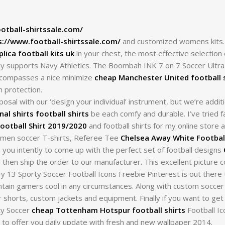
otball-shirtssale.com/
s://www.football-shirtssale.com/
and customized womens kits.
plica football kits uk
in your chest, the most effective selection 
 buy supports Navy Athletics. The Boombah INK 7 on 7 Soccer Ult
ncompasses a nice minimize
cheap Manchester United football s
n protection.
sal with our ‘design your individual’ instrument, but we’re additi
al shirts football shirts
be each comfy and durable. I’ve tried f
ootball Shirt 2019/2020
and football shirts for my online store 
omen soccer T-shirts, Referee Tee
Chelsea Away White Footbal
you intently to come up with the perfect set of football designs
 then ship the order to our manufacturer. This excellent picture c
13 Sporty Soccer Football Icons Freebie Pinterest is out there
ntain gamers cool in any circumstances. Along with custom soccer
 shorts, custom jackets and equipment. Finally if you want to ge
ty Soccer
cheap Tottenham Hotspur football shirts
Football Ic
 to offer you daily update with fresh and new wallpaper 2014.