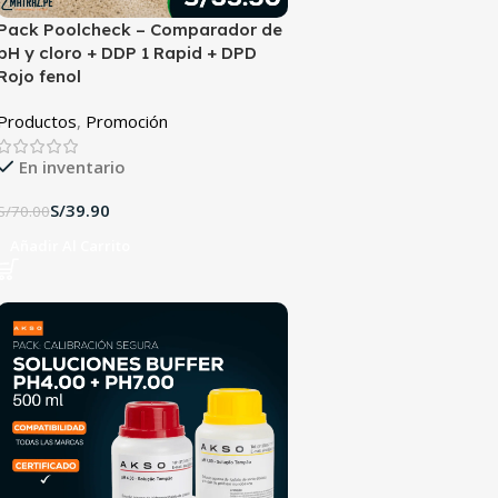
Pack Poolcheck – Comparador de
pH y cloro + DDP 1 Rapid + DPD
Rojo fenol
Productos
,
Promoción
En inventario
S/
39.90
S/
70.00
Añadir Al Carrito