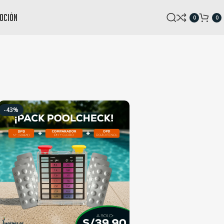
oción
0
0
-43%