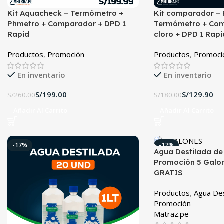
Kit Aquacheck – Termómetro +
Kit comparador – 
Phmetro + Comparador + DPD 1
Termómetro + Com
Rapid
cloro + DPD 1 Rapi
Productos
,
Promoción
Productos
,
Promoci
En inventario
En inventario
S/
199.00
S/
129.90
S/
260.00
S/
180.00
Añadir Al Carrito
Añadir Al Carrito
-17%
-17%
Agua Destilada de
Promoción 5 Galon
GRATIS
Productos
,
Agua Des
Promoción
Matraz.pe