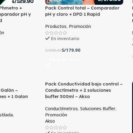
Phmetro +
Pack Control total – Comparador
parador pH y
pH y cloro + DPD 1 Rapid
d
Productos
,
Promoción
ón
En inventario
S/
179.90
S/
240.00
Añadir Al Carrito
Pack Conductividad bajo control –
 Galón –
Conductímetro + 2 soluciones
es + 1 Galon
buffer 500ml – Akso
Conductímetros
,
Soluciones Buffer
,
tilada
,
Promoción
Akso
En inventario