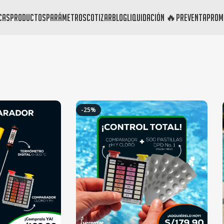
cas
productos
parámetros
cotizar
blog
liquidación 🔥
preventa
prom
-25%