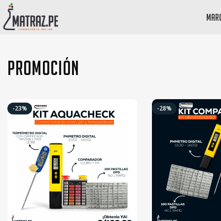
mar
Promoción
-23%
-28%