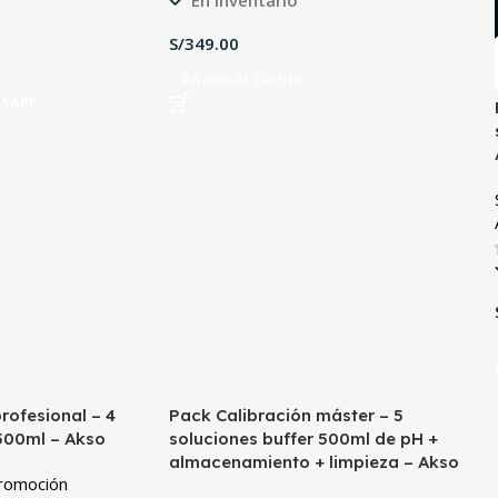
S/
Añadir Al Carrito
TSAPP
rofesional – 4
Pack Calibración máster – 5
 500ml – Akso
soluciones buffer 500ml de pH +
almacenamiento + limpieza – Akso
romoción