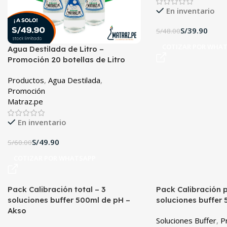
En inventario
S/
39.90
S/
48.00
COTIZAR POR WHA
Agua Destilada de Litro –
Promoción 20 botellas de Litro
Productos
,
Agua Destilada
,
Promoción
Matraz.pe
En inventario
S/
49.90
S/
60.00
COTIZAR POR WHATSAPP
Pack Calibración total – 3
Pack Calibración p
soluciones buffer 500ml de pH –
soluciones buffer
Akso
Soluciones Buffer
,
P