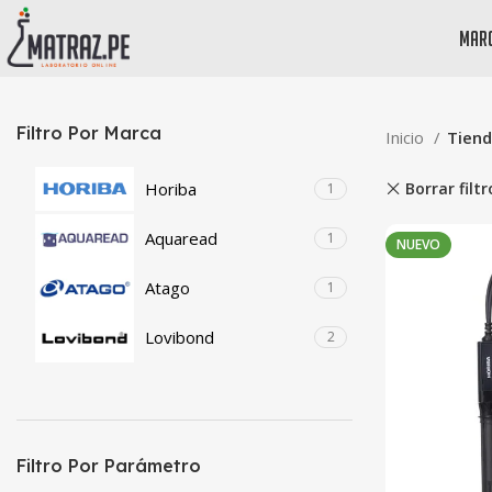
mar
Filtro Por Marca
Inicio
Tien
Borrar filtr
Horiba
1
Aquaread
1
NUEVO
Atago
1
Lovibond
2
Filtro Por Parámetro