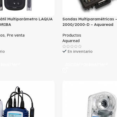
átil Multiparámetro LAQUA
Sondas Multiparamétricas 
ORIBA
2000/2000-D – Aquaread
ros
,
Pre venta
Productos
Aquaread
rio
En inventario
R WHATSAPP
COTIZAR POR WHATSAPP