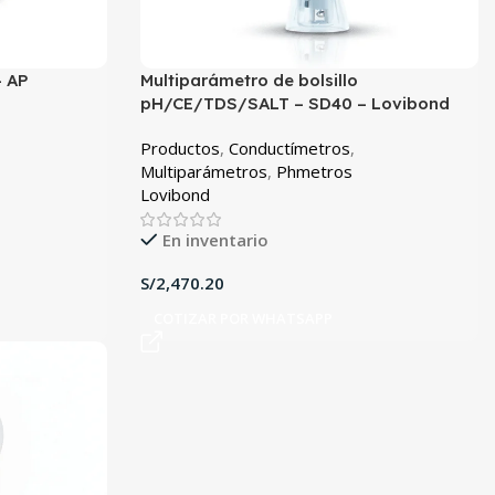
– AP
Multiparámetro de bolsillo
pH/CE/TDS/SALT – SD40 – Lovibond
Productos
,
Conductímetros
,
Multiparámetros
,
Phmetros
Lovibond
En inventario
S/
COTIZAR POR WHATSAPP