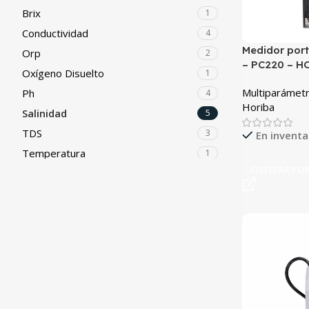
Brix
1
Conductividad
4
Medidor port
Orp
2
– PC220 – H
Oxígeno Disuelto
1
Multiparámet
Ph
4
Horiba
Salinidad
5
TDS
3
En inventa
Temperatura
1
COTIZAR PO