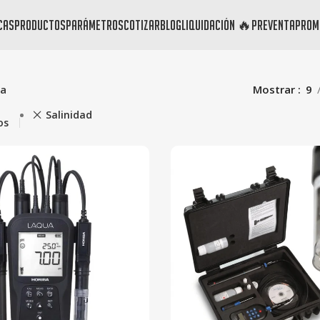
cas
productos
parámetros
cotizar
blog
liquidación 🔥
preventa
prom
da
Mostrar
9
Salinidad
os