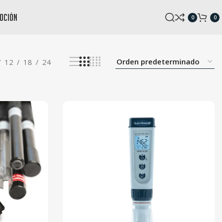
oción
0
0
12
18
24