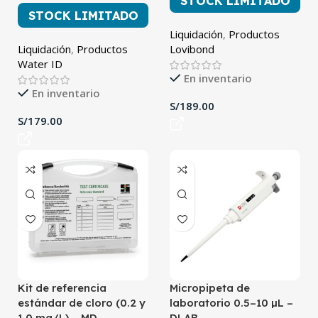
STOCK LIMITADO
STOCK LIMITADO
Liquidación
,
Productos
Liquidación
,
Productos
Lovibond
Water ID
En inventario
En inventario
S/
S/
Kit de referencia
Micropipeta de
estándar de cloro (0.2 y
laboratorio 0.5–10 µL –
1.0 mg/L) – MD
DLAB