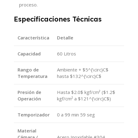
proceso.
Especificaciones Técnicas
Característica
Detalle
Capacidad
60 Litros
Rango de
Ambiente +
$5^{\circ}C$
Temperatura
hasta
$132^{\circ}C$
Presión de
Hasta
$2.0$
kgf/cm² (
$1.2$
Operación
kgf/cm² a
$121^{\circ}C$
)
Temporizador
0 a 99 min 59 seg
Material
Cámara /
Acero Inoxidable #304