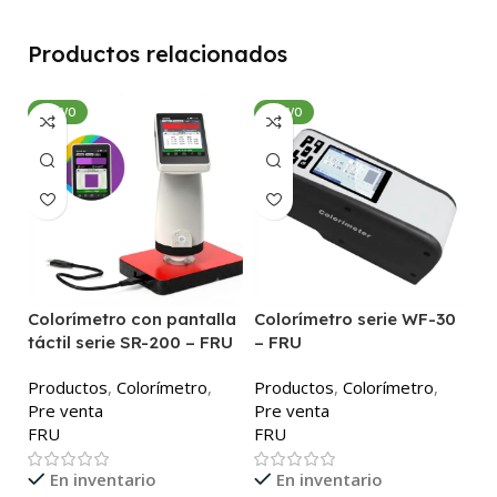
Productos relacionados
NUEVO
NUEVO
Colorímetro con pantalla
Colorímetro serie WF-30
C
táctil serie SR-200 – FRU
– FRU
P
Productos
,
Colorímetro
,
Productos
,
Colorímetro
,
P
Pre venta
Pre venta
F
FRU
FRU
En inventario
En inventario