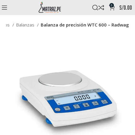
0
s/
0.00
uctos
Balanzas
Balanza de precisión WTC 600 – Radwag