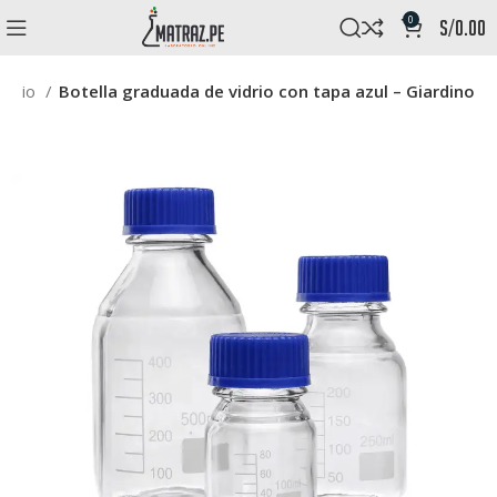
0
s/
0.00
atorio
Botella graduada de vidrio con tapa azul – Giardino