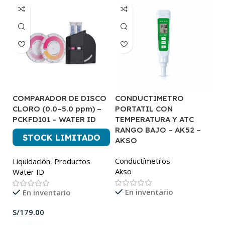
COMPARADOR DE DISCO
CONDUCTIMETRO
C
CLORO (0.0–5.0 ppm) –
PORTATIL CON
C
PCKFD101 – WATER ID
TEMPERATURA Y ATC
A
RANGO BAJO – AK52 –
STOCK LIMITADO
P
AKSO
A
Conductímetros
Liquidación
,
Productos
Akso
Water ID
En inventario
En inventario
S/