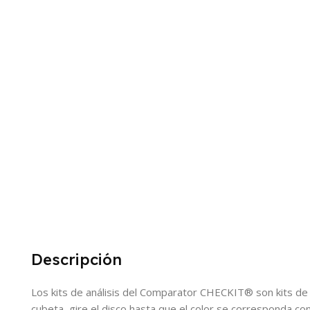
Descripción
Los kits de análisis del Comparator CHECKIT® son kits de an
cubeta, gire el disco hasta que el color se corresponda co