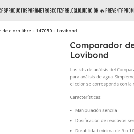
cas
productos
parámetros
cotizar
blog
liquidación 🔥
preventa
prom
de cloro libre – 147050 – Lovibond
Comparador de 
Lovibond
Los kits de análisis del Compar
para análisis de agua. Simpleme
el color se corresponda con la
Características:
Manipulación sencilla
Dosificación de reactivos sen
Durabilidad mínima de 5 o 10