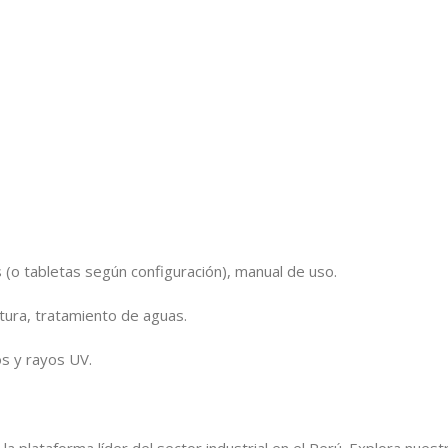
 (o tabletas según configuración), manual de uso.
tura, tratamiento de aguas.
os y rayos UV.
, la plataforma líder del sector industrial en el Perú. Explora nue