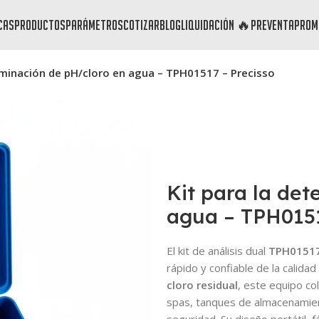
cas
productos
parámetros
cotizar
blog
liquidación 🔥
preventa
prom
erminación de pH/cloro en agua – TPH01517 – Precisso
Kit para la de
agua – TPH0151
El kit de análisis dual
TPH0151
rápido y confiable de la calida
cloro residual
, este equipo co
spas, tanques de almacenamie
seguridad. Su diseño portátil, f