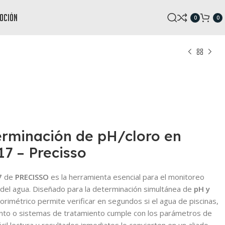
oción
0
0
terminación de pH/cloro en
7 – Precisso
7
de
PRECISSO
es la herramienta esencial para el monitoreo
d del agua. Diseñado para la determinación simultánea de
pH y
lorimétrico permite verificar en segundos si el agua de piscinas,
nto o sistemas de tratamiento cumple con los parámetros de
ácil lectura y resultados inmediatos lo convierten en un aliado