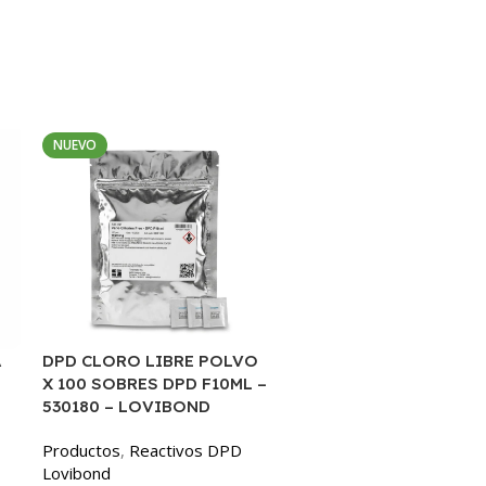
NUEVO
A
DPD CLORO LIBRE POLVO
DPD ROJO FENOL​ – 511
X 100 SOBRES DPD F10ML –
– Lovibond
530180 – LOVIBOND
Productos
,
Reactivos DP
Productos
,
Reactivos DPD
Lovibond
Lovibond