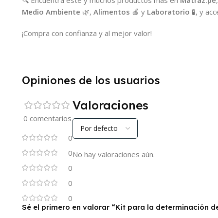
Medio Ambiente
🌿,
Alimentos
🍎 y
Laboratorio
🧪, y ac
¡Compra con confianza y al mejor valor!
Opiniones de los usuarios
Valoraciones
0 comentarios
0
0
No hay valoraciones aún.
0
0
0
Sé el primero en valorar “Kit para la determinación 