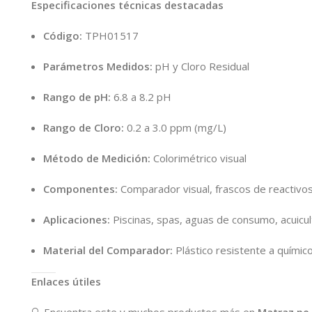
Especificaciones técnicas destacadas
Código:
TPH01517
Parámetros Medidos:
pH y Cloro Residual
Rango de pH:
6.8 a 8.2 pH
Rango de Cloro:
0.2 a 3.0 ppm (mg/L)
Método de Medición:
Colorimétrico visual
Componentes:
Comparador visual, frascos de reactivos
Aplicaciones:
Piscinas, spas, aguas de consumo, acuicul
Material del Comparador:
Plástico resistente a químic
Enlaces útiles
🔍 Encuentra este y muchos productos más en
Matraz.pe