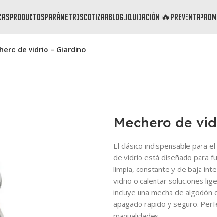
cas
productos
parámetros
cotizar
blog
liquidación 🔥
preventa
prom
ero de vidrio – Giardino
Mechero de vid
El clásico indispensable para 
de vidrio está diseñado para fu
limpia, constante y de baja int
vidrio o calentar soluciones lig
incluye una mecha de algodón d
apagado rápido y seguro. Perfe
manualidades.