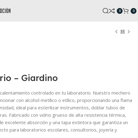
oción
0
0
rio – Giardino
el calentamiento controlado en tu laboratorio. Nuestro mechero
ncionar con alcohol metílico o etílico, proporcionando una flama
ensidad, ideal para esterilizar instrumentos, doblar tubos de
eras. Fabricado con vidrio grueso de alta resistencia térmica,
e excelente absorción y una tapa extintora que garantiza un
cto para laboratorios escolares, consultorios, joyería y