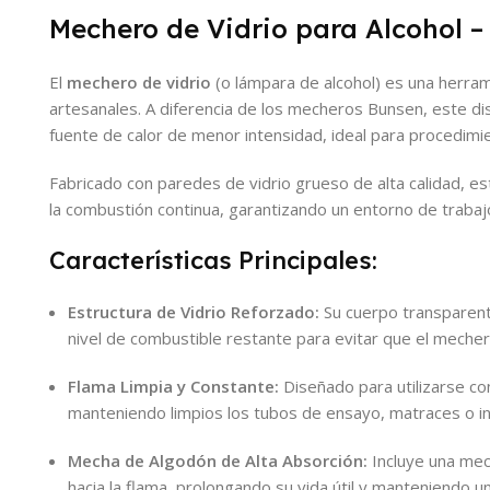
Mechero de Vidrio para Alcohol – 
El
mechero de vidrio
(o lámpara de alcohol) es una herrami
artesanales. A diferencia de los mecheros Bunsen, este disp
fuente de calor de menor intensidad, ideal para procedimi
Fabricado con paredes de vidrio grueso de alta calidad, es
la combustión continua, garantizando un entorno de trabaj
Características Principales:
Estructura de Vidrio Reforzado:
Su cuerpo transparente
nivel de combustible restante para evitar que el mech
Flama Limpia y Constante:
Diseñado para utilizarse con
manteniendo limpios los tubos de ensayo, matraces o in
Mecha de Algodón de Alta Absorción:
Incluye una mec
hacia la flama, prolongando su vida útil y manteniendo 