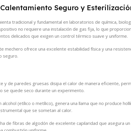
Calentamiento Seguro y Esterilizació
enta tradicional y fundamental en laboratorios de química, biologí
ositivo no requiere una instalación de gas fija, lo que proporcion
entos delicados que exigen un control térmico suave y uniforme.
te mechero ofrece una excelente estabilidad física y una resisten
o seguro.
 y de paredes gruesas disipa el calor de manera eficiente, perm
ero se quede seco durante un experimento.
 alcohol (etílico o metílico), genera una llama que no produce holl
strumental que se sometan al calor.
ha de fibras de algodón de excelente capilaridad que asegura un
una combustión uniforme.