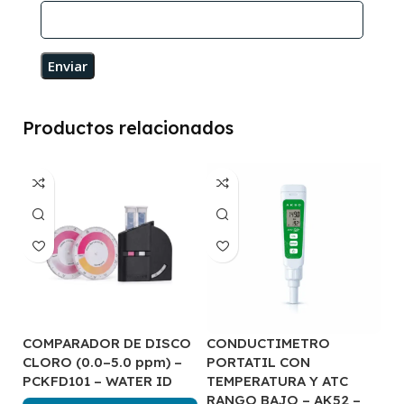
Productos relacionados
COMPARADOR DE DISCO
CONDUCTIMETRO
C
CLORO (0.0–5.0 ppm) –
PORTATIL CON
C
PCKFD101 – WATER ID
TEMPERATURA Y ATC
A
RANGO BAJO – AK52 –