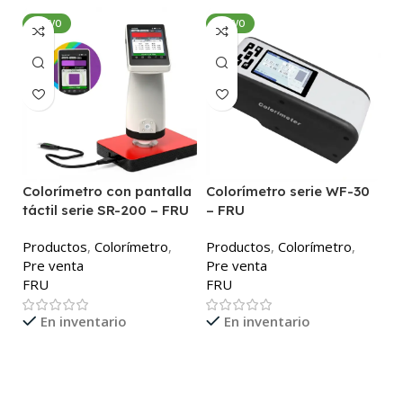
NUEVO
NUEVO
Colorímetro con pantalla
Colorímetro serie WF-30
C
táctil serie SR-200 – FRU
– FRU
P
Productos
,
Colorímetro
,
Productos
,
Colorímetro
,
P
Pre venta
Pre venta
F
FRU
FRU
En inventario
En inventario