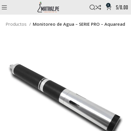
0
s/
0.00
a
Productos
Monitoreo de Agua – SERIE PRO – Aquaread