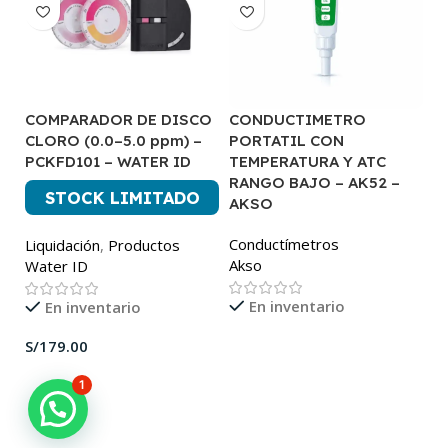
COMPARADOR DE DISCO
CONDUCTIMETRO
C
CLORO (0.0–5.0 ppm) –
PORTATIL CON
C
PCKFD101 – WATER ID
TEMPERATURA Y ATC
A
RANGO BAJO – AK52 –
STOCK LIMITADO
P
AKSO
A
Conductímetros
Liquidación
,
Productos
Akso
Water ID
En inventario
En inventario
S/
1