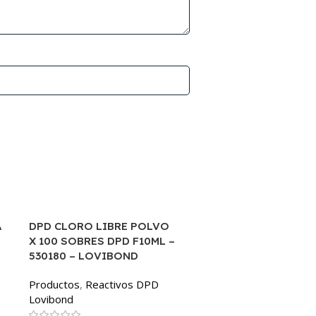
A
DPD CLORO LIBRE POLVO
NUEVO
X 100 SOBRES DPD F10ML –
530180 – LOVIBOND
Productos
,
Reactivos DPD
Lovibond