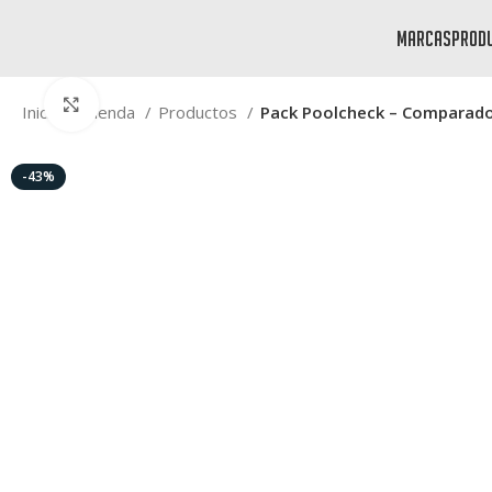
marcas
prod
Click to enlarge
Inicio
Tienda
Productos
Pack Poolcheck – Comparador
-43%