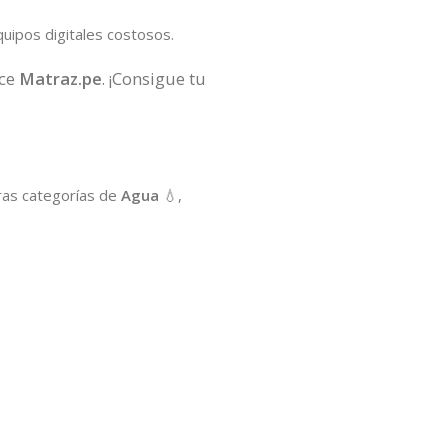
uipos digitales costosos.
ece
Matraz.pe
. ¡Consigue tu
stras categorías de
Agua
💧,