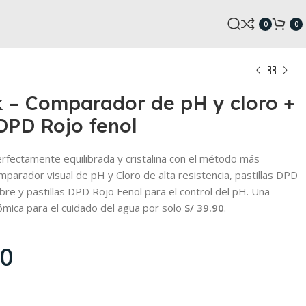
0
0
 – Comparador de pH y cloro +
DPD Rojo fenol
erfectamente equilibrada y cristalina con el método más
comparador visual de pH y Cloro de alta resistencia, pastillas DPD
S/
S/
S/
S/
ibre y pastillas DPD Rojo Fenol para el control del pH. Una
nómica para el cuidado del agua por solo
S/ 39.90
.
90