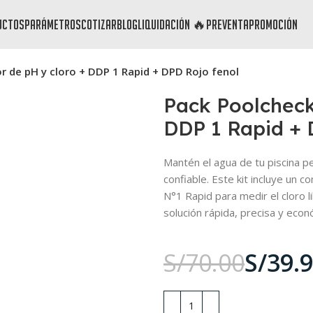
uctos
parámetros
cotizar
blog
liquidación 🔥
preventa
promoción
 de pH y cloro + DDP 1 Rapid + DPD Rojo fenol
Pack Poolcheck
DDP 1 Rapid + 
Mantén el agua de tu piscina p
confiable. Este kit incluye un 
N°1 Rapid para medir el cloro l
solución rápida, precisa y eco
S/
70.00
S/
39.