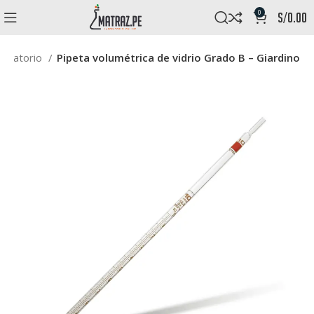
0
s/
0.00
aboratorio
Pipeta volumétrica de vidrio Grado B – Giardino