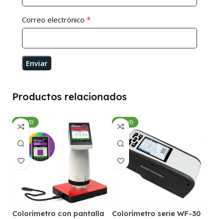
*
Correo electrónico
Productos relacionados
NUEVO
NUEVO
Colorímetro con pantalla
Colorímetro serie WF-30
C