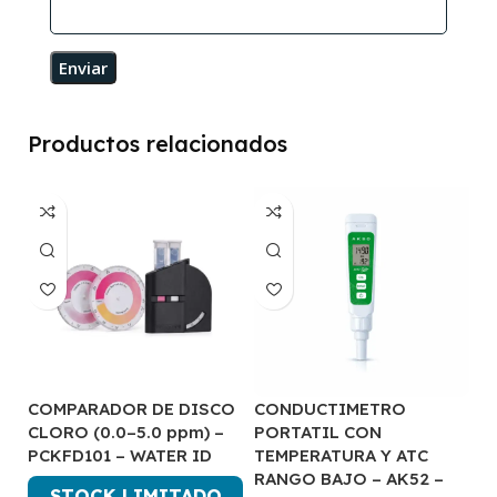
Productos relacionados
COMPARADOR DE DISCO
CONDUCTIMETRO
C
CLORO (0.0–5.0 ppm) –
PORTATIL CON
C
PCKFD101 – WATER ID
TEMPERATURA Y ATC
A
RANGO BAJO – AK52 –
STOCK LIMITADO