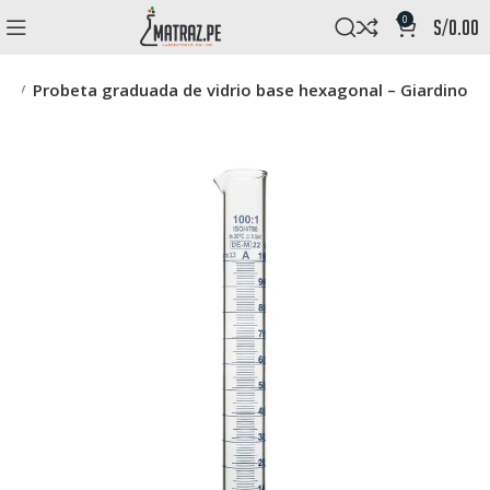
0
s/
0.00
io
Probeta graduada de vidrio base hexagonal – Giardino