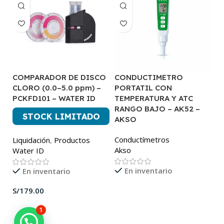
COMPARADOR DE DISCO
CONDUCTIMETRO
C
CLORO (0.0–5.0 ppm) –
PORTATIL CON
C
PCKFD101 – WATER ID
TEMPERATURA Y ATC
A
RANGO BAJO – AK52 –
STOCK LIMITADO
P
AKSO
A
Conductímetros
Liquidación
,
Productos
Akso
Water ID
En inventario
En inventario
S/
1
¡MATRAZ.PE está aquí para ayudarte! ✨