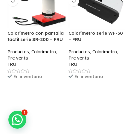
Colorímetro con pantalla
Colorímetro serie WF-30
C
táctil serie SR-200 – FRU
– FRU
P
Productos
,
Colorímetro
,
Productos
,
Colorímetro
,
P
Pre venta
Pre venta
F
FRU
FRU
En inventario
En inventario
1