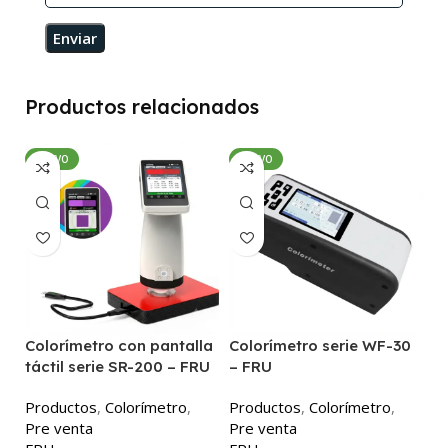
Productos relacionados
NUEVO
NUEVO
Colorímetro con pantalla
Colorímetro serie WF-30
C
táctil serie SR-200 – FRU
– FRU
P
Productos
,
Colorímetro
,
Productos
,
Colorímetro
,
P
Pre venta
Pre venta
F