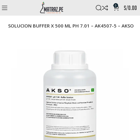
0
s/
0.00
PD
SOLUCION BUFFER X 500 ML PH 7.01 – AK4507-5 – AKSO