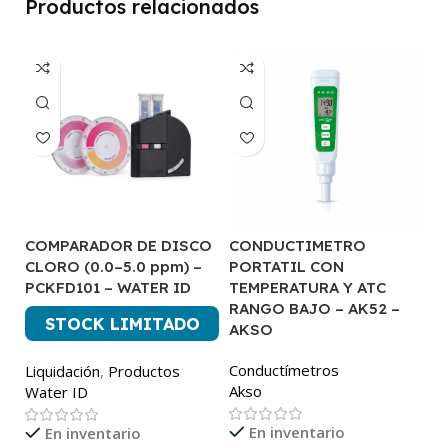
Productos relacionados
COMPARADOR DE DISCO
CONDUCTIMETRO
C
CLORO (0.0–5.0 ppm) –
PORTATIL CON
C
PCKFD101 – WATER ID
TEMPERATURA Y ATC
A
RANGO BAJO – AK52 –
STOCK LIMITADO
P
AKSO
A
Conductímetros
Liquidación
,
Productos
Akso
Water ID
En inventario
En inventario