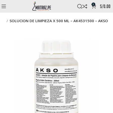
0
s/
0.00
DPD
SOLUCION DE LIMPIEZA X 500 ML – AK4531500 – AKSO