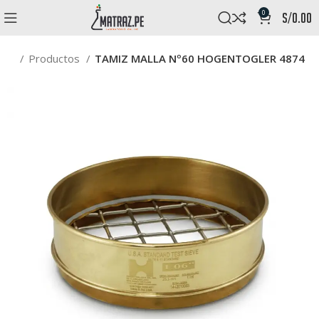
0
s/
0.00
nda
Productos
TAMIZ MALLA Nº60 HOGENTOGLER 4874