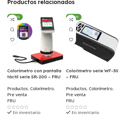
Productos relacionados
NUEVO
NUEVO
Colorímetro con pantalla
Colorímetro serie WF-30
C
táctil serie SR-200 – FRU
– FRU
P
Productos
,
Colorímetro
,
Productos
,
Colorímetro
,
P
Pre venta
Pre venta
F
FRU
FRU
En inventario
En inventario