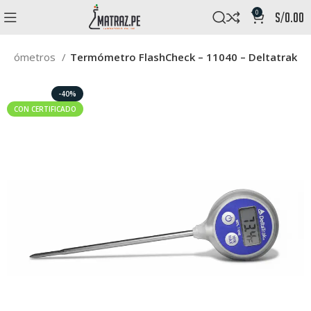
0
s/
0.00
ermómetros
Termómetro FlashCheck – 11040 – Deltatrak
-40%
CON CERTIFICADO