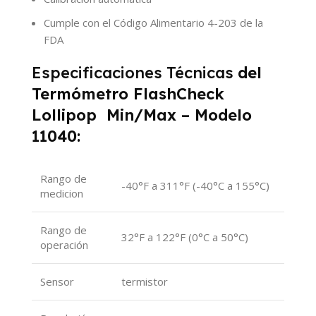
Cumple con el Código Alimentario 4-203 de la
FDA
Especificaciones Técnicas
del
Termómetro FlashCheck
Lollipop Min/Max – Modelo
11040:
Rango de
-40°F a 311°F (-40°C a 155°C)
medicion
Rango de
32°F a 122°F (0°C a 50°C)
operación
Sensor
termistor