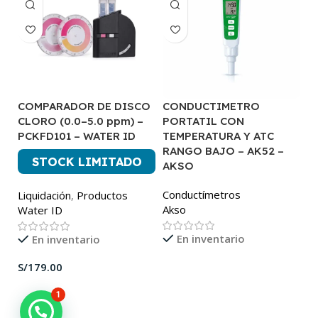
COMPARADOR DE DISCO
CONDUCTIMETRO
C
CLORO (0.0–5.0 ppm) –
PORTATIL CON
C
PCKFD101 – WATER ID
TEMPERATURA Y ATC
A
RANGO BAJO – AK52 –
STOCK LIMITADO
P
AKSO
A
Conductímetros
Liquidación
,
Productos
Akso
Water ID
En inventario
En inventario
S/
1