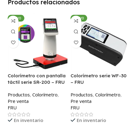
Productos relacionados
NUEVO
NUEVO
Colorímetro con pantalla
Colorímetro serie WF-30
C
táctil serie SR-200 – FRU
– FRU
P
Productos
,
Colorímetro
,
Productos
,
Colorímetro
,
P
Pre venta
Pre venta
F
FRU
FRU
En inventario
En inventario