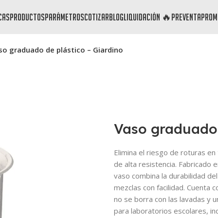
cas
productos
parámetros
cotizar
blog
liquidación 🔥
preventa
prom
so graduado de plástico – Giardino
Vaso graduado 
Elimina el riesgo de roturas e
de alta resistencia. Fabricado 
vaso combina la durabilidad de
mezclas con facilidad. Cuenta 
no se borra con las lavadas y 
para laboratorios escolares, in