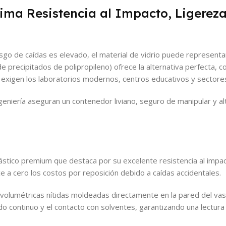
ma Resistencia al Impacto, Ligereza
sgo de caídas es elevado, el material de vidrio puede representa
e precipitados de polipropileno) ofrece la alternativa perfecta,
ue exigen los laboratorios modernos, centros educativos y sectores
eniería aseguran un contenedor liviano, seguro de manipular y al
stico premium que destaca por su excelente resistencia al impa
e a cero los costos por reposición debido a caídas accidentales.
olumétricas nítidas moldeadas directamente en la pared del vaso.
do continuo y el contacto con solventes, garantizando una lectura 