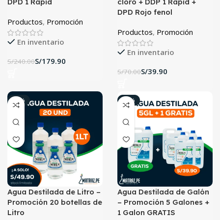
DPD 1 Rapid
cloro + DDP 1 Rapid +
DPD Rojo fenol
Productos
,
Promoción
Productos
,
Promoción
En inventario
En inventario
S/
179.90
S/
240.00
S/
39.90
S/
70.00
-17%
-17%
Agua Destilada de Litro –
Agua Destilada de Galón
Promoción 20 botellas de
– Promoción 5 Galones +
Litro
1 Galon GRATIS