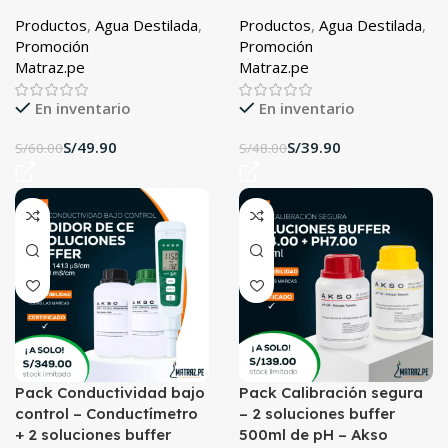
Productos
,
Agua Destilada
,
Productos
,
Agua Destilada
,
Promoción
Promoción
Matraz.pe
Matraz.pe
En inventario
En inventario
S/
49.90
S/
39.90
S/
60.00
S/
48.00
Pack Conductividad bajo
Pack Calibración segura
control – Conductímetro
– 2 soluciones buffer
+ 2 soluciones buffer
500ml de pH – Akso