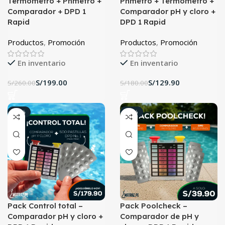
Termómetro + Phmetro +
Phmetro + Termómetro +
Comparador + DPD 1
Comparador pH y cloro +
Rapid
DPD 1 Rapid
Productos
,
Promoción
Productos
,
Promoción
En inventario
En inventario
S/
199.00
S/
129.90
S/
260.00
S/
180.00
-25%
-43%
Pack Control total –
Pack Poolcheck –
Comparador pH y cloro +
Comparador de pH y