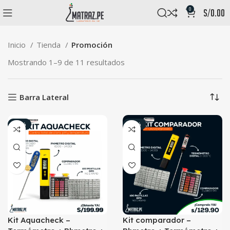
0
s/
0.00
Inicio
Tienda
Promoción
Mostrando 1–9 de 11 resultados
Barra Lateral
-23%
-28%
Kit Aquacheck –
Kit comparador –