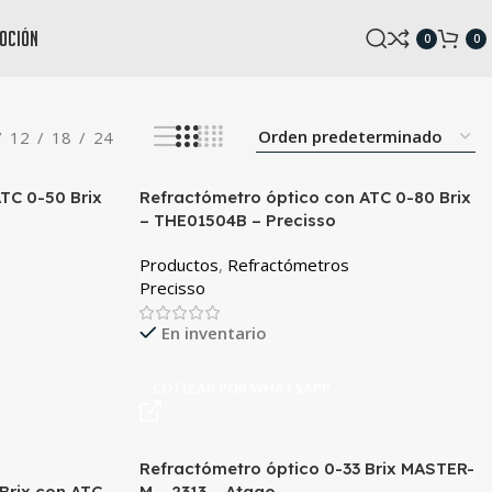
oción
0
0
12
18
24
TC 0-50 Brix
Refractómetro óptico con ATC 0-80 Brix
– THE01504B – Precisso
Productos
,
Refractómetros
Precisso
En inventario
COTIZAR POR WHATSAPP
Refractómetro óptico 0-33 Brix MASTER-
Brix con ATC
M – 2313 – Atago