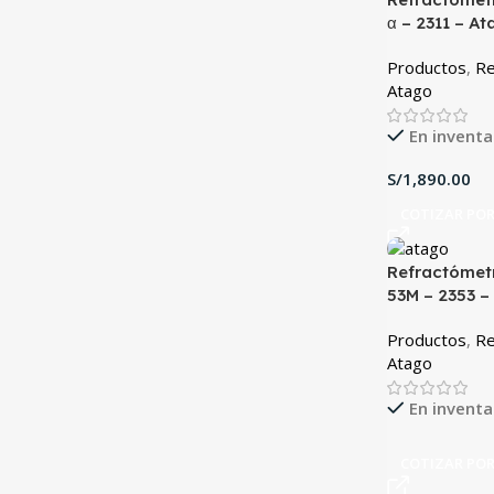
α – 2311 – A
Productos
,
Re
Atago
En inventa
S/
COTIZAR PO
Refractómetr
53M – 2353 –
Productos
,
Re
Atago
En inventa
COTIZAR PO