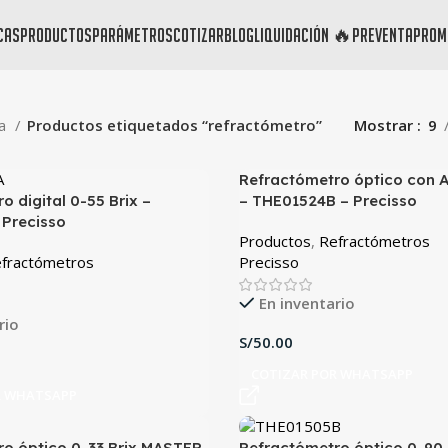
cas
productos
parámetros
cotizar
blog
liquidación 🔥
preventa
prom
da
Productos etiquetados “refractómetro”
Mostrar
9
Refractómetro óptico con A
o digital 0-55 Brix –
– THE01524B – Precisso
 Precisso
Productos
,
Refractómetros
fractómetros
Precisso
En inventario
rio
S/
COTIZAR POR WHATSAPP
R WHATSAPP
o óptico 0-33 Brix MASTER-
Refractómetro óptico 0-90 