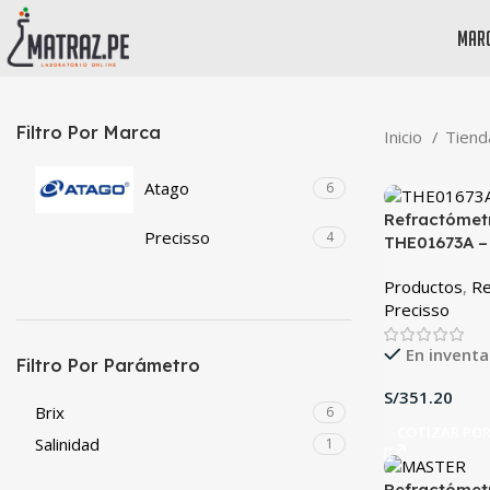
mar
Filtro Por Marca
Inicio
Tien
Atago
6
Refractómetr
Precisso
4
THE01673A –
Productos
,
Re
Precisso
En inventa
Filtro Por Parámetro
S/
Brix
6
COTIZAR PO
Salinidad
1
Refractómetr