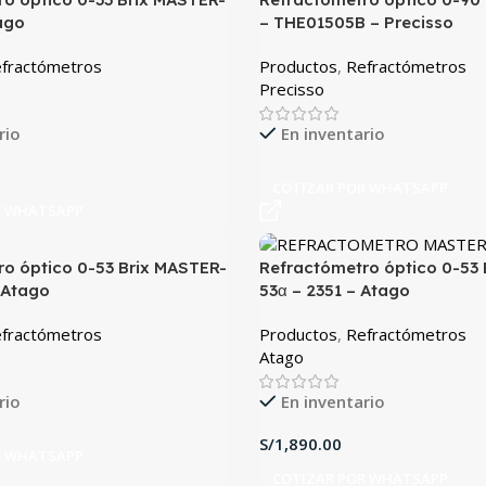
tago
– THE01505B – Precisso
fractómetros
Productos
,
Refractómetros
Precisso
rio
En inventario
COTIZAR POR WHATSAPP
R WHATSAPP
o óptico 0-53 Brix MASTER-
Refractómetro óptico 0-53
 Atago
53α – 2351 – Atago
fractómetros
Productos
,
Refractómetros
Atago
rio
En inventario
S/
R WHATSAPP
COTIZAR POR WHATSAPP