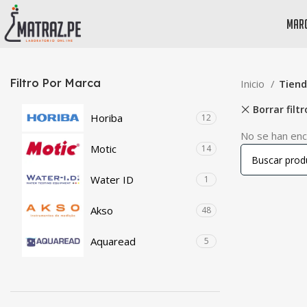
mar
Filtro Por Marca
Inicio
Tien
Borrar filtr
Horiba
12
No se han enc
Motic
14
Water ID
1
Akso
48
Aquaread
5
Atago
6
Biobase
31