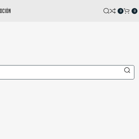
oción
0
0