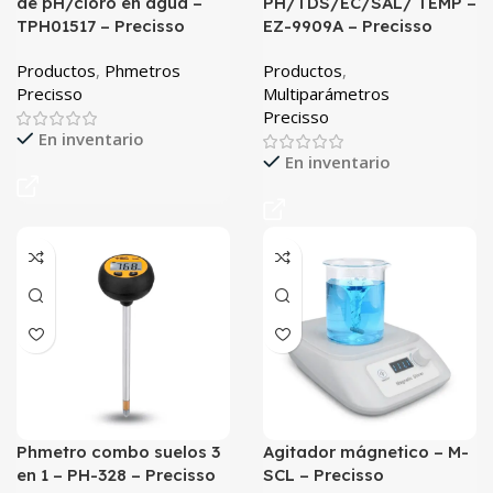
de pH/cloro en agua –
PH/TDS/EC/SAL/ TEMP –
TPH01517 – Precisso
EZ-9909A – Precisso
Productos
,
Phmetros
Productos
,
Precisso
Multiparámetros
Precisso
En inventario
En inventario
Phmetro combo suelos 3
Agitador mágnetico – M-
en 1 – PH-328 – Precisso
SCL – Precisso