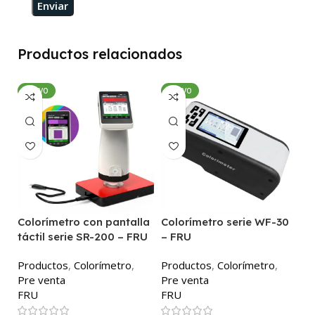
Productos relacionados
NUEVO
NUEVO
Colorímetro con pantalla
Colorímetro serie WF-30
C
táctil serie SR-200 – FRU
– FRU
P
Productos
,
Colorímetro
,
Productos
,
Colorímetro
,
P
Pre venta
Pre venta
F
FRU
FRU