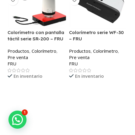
Colorímetro con pantalla
Colorímetro serie WF-30
C
táctil serie SR-200 – FRU
– FRU
P
Productos
,
Colorímetro
,
Productos
,
Colorímetro
,
P
Pre venta
Pre venta
F
FRU
FRU
En inventario
En inventario
1