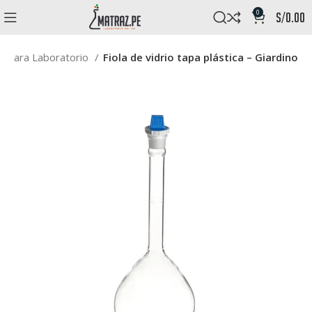
0
s/
0.00
io para Laboratorio
Fiola de vidrio tapa plástica – Giardino