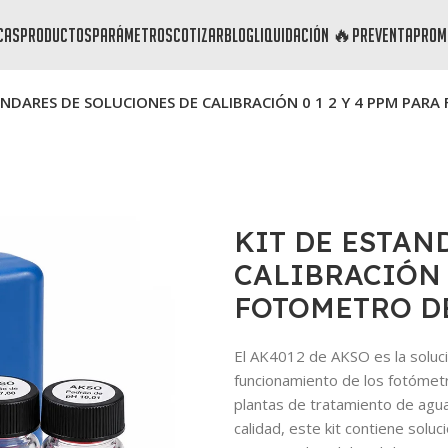
cas
productos
parámetros
cotizar
blog
liquidación 🔥
preventa
prom
ANDARES DE SOLUCIONES DE CALIBRACIÓN 0 1 2 Y 4 PPM PAR
KIT DE ESTAN
CALIBRACIÓN 0
FOTOMETRO DE
El AK4012 de AKSO es la solución
funcionamiento de los fotómetr
plantas de tratamiento de agua,
calidad, este kit contiene soluc