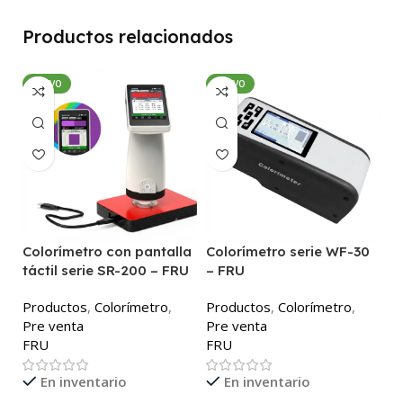
Productos relacionados
NUEVO
NUEVO
Colorímetro con pantalla
Colorímetro serie WF-30
C
táctil serie SR-200 – FRU
– FRU
P
Productos
,
Colorímetro
,
Productos
,
Colorímetro
,
P
Pre venta
Pre venta
F
FRU
FRU
En inventario
En inventario