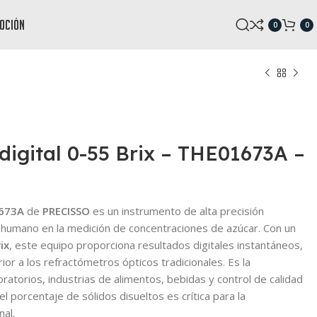
oción
0
0
digital 0-55 Brix – THE01673A –
673A
de
PRECISSO
es un instrumento de alta precisión
r humano en la medición de concentraciones de azúcar. Con un
ix
, este equipo proporciona resultados digitales instantáneos,
ior a los refractómetros ópticos tradicionales. Es la
oratorios, industrias de alimentos, bebidas y control de calidad
el porcentaje de sólidos disueltos es crítica para la
nal.