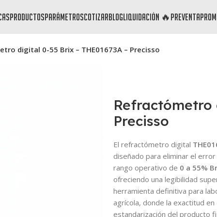
cas
productos
parámetros
cotizar
blog
liquidación 🔥
preventa
prom
tro digital 0-55 Brix – THE01673A – Precisso
Refractómetro 
Precisso
El refractómetro digital
THE01
diseñado para eliminar el erro
rango operativo de
0 a 55% Br
ofreciendo una legibilidad super
herramienta definitiva para lab
agrícola, donde la exactitud en 
estandarización del producto fi