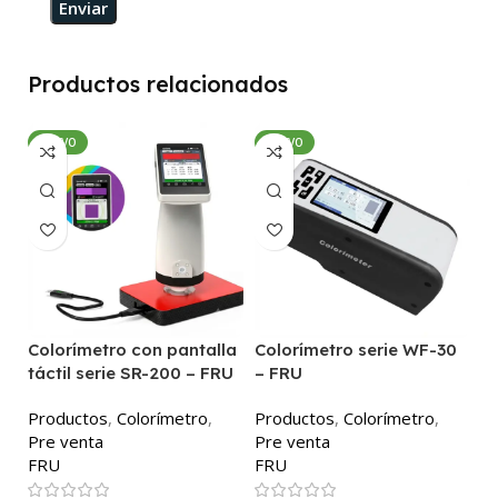
Productos relacionados
NUEVO
NUEVO
Colorímetro con pantalla
Colorímetro serie WF-30
C
táctil serie SR-200 – FRU
– FRU
P
Productos
,
Colorímetro
,
Productos
,
Colorímetro
,
P
Pre venta
Pre venta
F
FRU
FRU