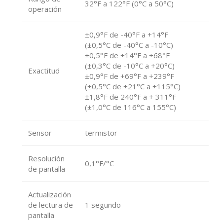
32°F a 122°F (0°C a 50°C)
operación
±0,9°F de -40°F a +14°F
(±0,5°C de -40°C a -10°C)
±0,5°F de +14°F a +68°F
(±0,3°C de -10°C a +20°C)
Exactitud
±0,9°F de +69°F a +239°F
(±0,5°C de +21°C a +115°C)
±1,8°F de 240°F a + 311°F
(±1,0°C de 116°C a 155°C)
Sensor
termistor
Resolución
0,1°F/°C
de pantalla
Actualización
de lectura de
1 segundo
pantalla