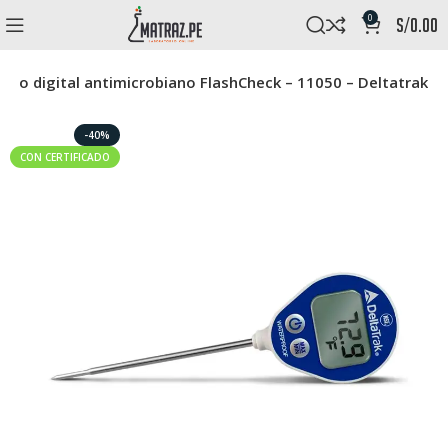
0
s/
0.00
ro digital antimicrobiano FlashCheck – 11050 – Deltatrak
-40%
CON CERTIFICADO