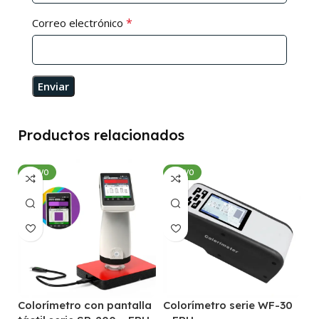
*
Correo electrónico
Productos relacionados
NUEVO
NUEVO
Colorímetro con pantalla
Colorímetro serie WF-30
C