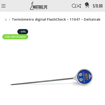
0
s/
0.00
tros
Termómetro digital FlashCheck – 11047 – Deltatrak
-44%
CON CERTIFICADO