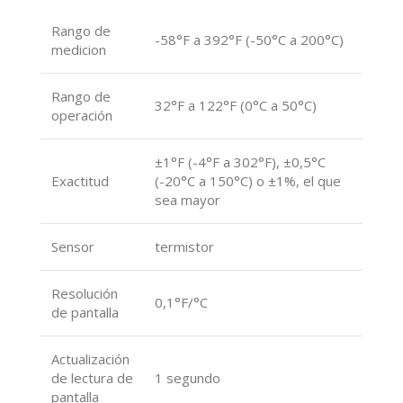
Rango de
-58°F a 392°F (-50°C a 200°C)
medicion
Rango de
32°F a 122°F (0°C a 50°C)
operación
±1°F (-4°F a 302°F), ±0,5°C
Exactitud
(-20°C a 150°C) o ±1%, el que
sea mayor
Sensor
termistor
Resolución
0,1°F/°C
de pantalla
Actualización
de lectura de
1 segundo
pantalla