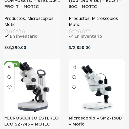
COMPUESTO – STELLAR 1
(100-240 V UL) – ECO T-
PRO-T – MOTIC
30C – MOTIC
Productos
,
Microscopios
Productos
,
Microscopios
Motic
Motic
En inventario
En inventario
S/
S/
NUEVO
MICROSCOPIO ESTEREO
Microscopio – SMZ-160B
ECO SZ-745 – MOTIC
– Motic