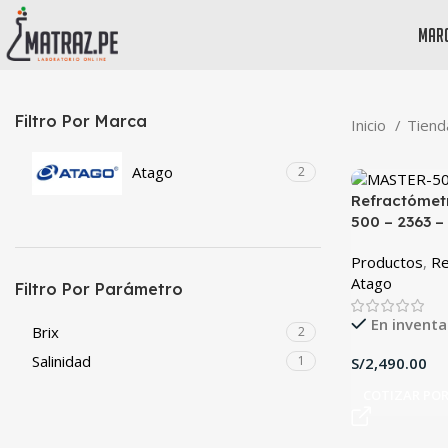
mar
Filtro Por Marca
Inicio
Tien
Atago
2
Refractómet
500 – 2363 –
Productos
,
Re
Atago
Filtro Por Parámetro
En inventa
Brix
2
Salinidad
1
S/
COTIZAR PO