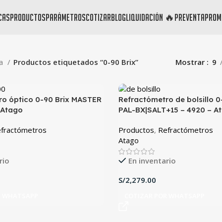
cas
productos
parámetros
cotizar
blog
liquidación 🔥
preventa
prom
da
Productos etiquetados “0-90 Brix”
Mostrar
9
ro óptico 0-90 Brix MASTER
Refractómetro de bolsillo 0
 Atago
PAL-BX|SALT+15 – 4920 – A
fractómetros
Productos
,
Refractómetros
Atago
rio
En inventario
S/
R WHATSAPP
COTIZAR POR WHATSAPP