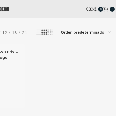
oción
0
0
12
18
24
-90 Brix –
tago