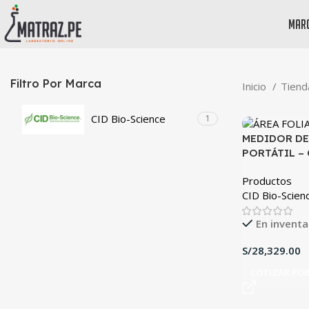
mar
Filtro Por Marca
Inicio
Tien
CID Bio-Science
1
MEDIDOR DE
PORTÁTIL – 
Productos
CID Bio-Scien
En inventa
S/
COTIZAR PO