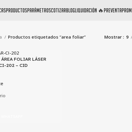
cas
productos
parámetros
cotizar
blog
liquidación 🔥
preventa
prom
da
Productos etiquetados “area foliar”
Mostrar
9
 ÁREA FOLIAR LÁSER
CI-202 – CID
ce
rio
R WHATSAPP