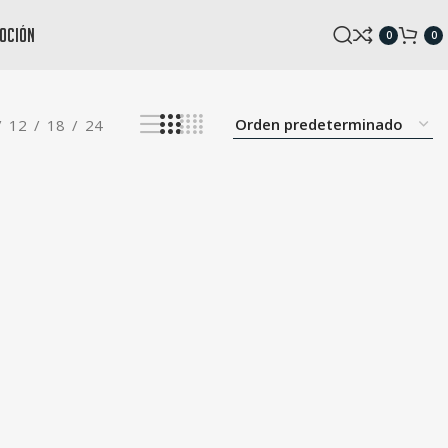
oción
0
0
12
18
24