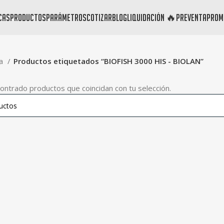
cas
productos
parámetros
cotizar
blog
liquidación 🔥
preventa
prom
da
Productos etiquetados “BIOFISH 3000 HIS - BIOLAN”
ontrado productos que coincidan con tu selección.