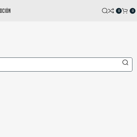
oción
0
0