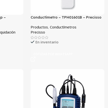
p –
Conductímetro – TPH01601B – Precisso
Productos
,
Conductímetros
iquidación
Precisso
En inventario
COTIZAR POR WHATSAPP