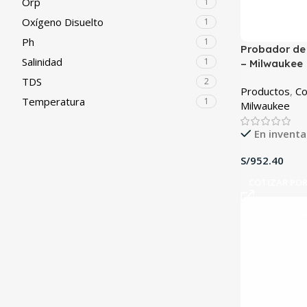
Orp
1
Oxígeno Disuelto
1
Ph
1
Probador d
Salinidad
1
– Milwaukee
TDS
2
Productos
,
Co
Temperatura
1
Milwaukee
En inventa
S/
COTIZAR PO