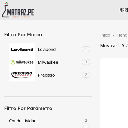
mar
Filtro Por Marca
Inicio
Tien
Mostrar
9
Lovibond
1
Milwaukee
3
Precisso
2
Filtro Por Parámetro
Conductividad
2