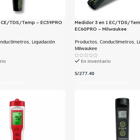
e CE/TDS/Temp – EC59PRO
Medidor 3 en 1 EC/TDS/Tem
EC60PRO – Milwaukee
nductímetros
,
Liquidación
Productos
,
Conductímetros
,
L
Milwaukee
rio
En inventario
S/
R WHATSAPP
COTIZAR POR WHATSAPP