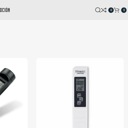
oción
0
0