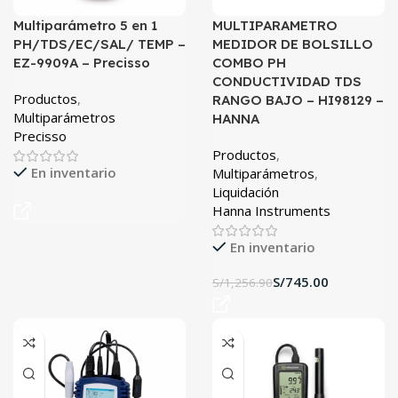
Multiparámetro 5 en 1
MULTIPARAMETRO
PH/TDS/EC/SAL/ TEMP –
MEDIDOR DE BOLSILLO
EZ-9909A – Precisso
COMBO PH
CONDUCTIVIDAD TDS
Productos
,
RANGO BAJO – HI98129 –
Multiparámetros
HANNA
Precisso
Productos
,
En inventario
Multiparámetros
,
Liquidación
Hanna Instruments
En inventario
S/
745.00
S/
1,256.90