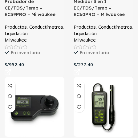
Probador de
Medidor 3 en 1
CE/TDS/Temp –
EC/TDS/Temp –
EC59PRO – Milwaukee
EC60PRO – Milwaukee
Productos
,
Conductímetros
,
Productos
,
Conductímetros
,
Liquidación
Liquidación
Milwaukee
Milwaukee
En inventario
En inventario
S/
S/