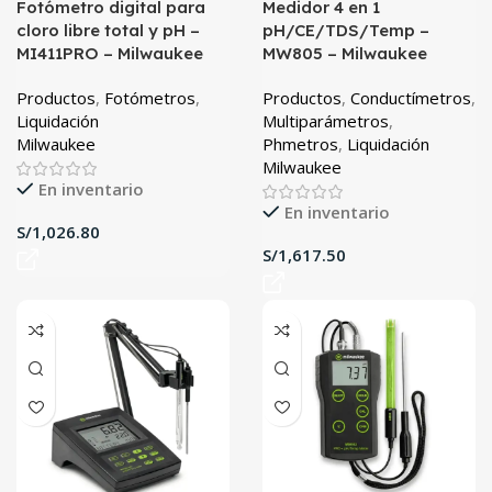
Fotómetro digital para
Medidor 4 en 1
cloro libre total y pH –
pH/CE/TDS/Temp –
MI411PRO – Milwaukee
MW805 – Milwaukee
Productos
,
Fotómetros
,
Productos
,
Conductímetros
,
Liquidación
Multiparámetros
,
Milwaukee
Phmetros
,
Liquidación
Milwaukee
En inventario
En inventario
S/
S/