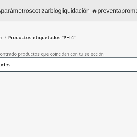
s
parámetros
cotizar
blog
liquidación 🔥
preventa
prom
da
Productos etiquetados “PH 4”
ontrado productos que coincidan con tu selección.