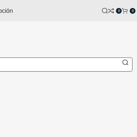
oción
0
0