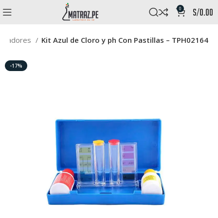
0
s/
0.00
aradores
Kit Azul de Cloro y ph Con Pastillas – TPH02164
-17%