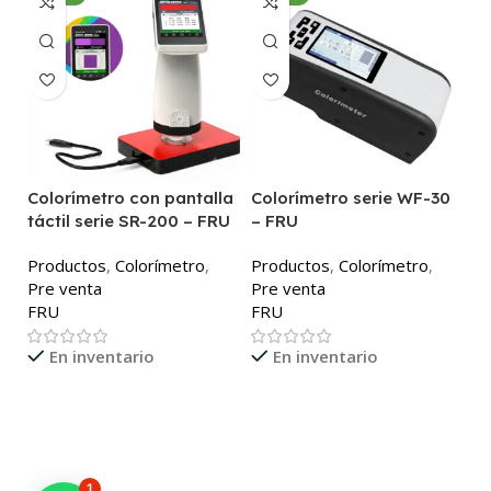
Colorímetro con pantalla
Colorímetro serie WF-30
C
táctil serie SR-200 – FRU
– FRU
P
Productos
,
Colorímetro
,
Productos
,
Colorímetro
,
P
Pre venta
Pre venta
F
FRU
FRU
En inventario
En inventario
1