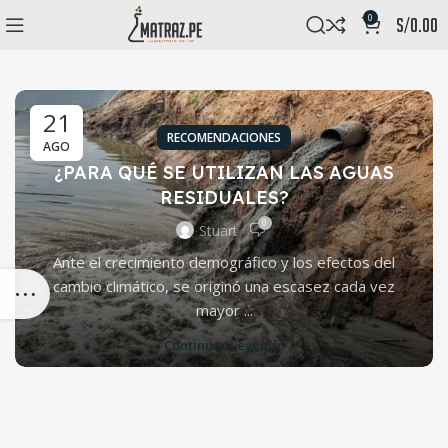
0
s/
0.00
21
RECOMENDACIONES
AGO
¿PARA QUÉ SE UTILIZAN LAS AGUAS
RESIDUALES?
0
Stuart
Ante el crecimiento demográfico y los efectos del
cambio climático, se originó una escasez cada vez
mayor ...
Continuar Leyendo