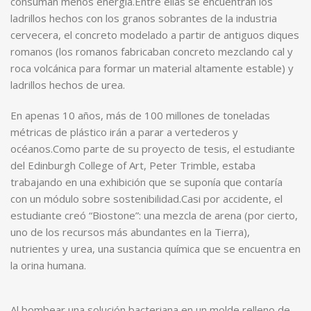
consuman menos energía.Entre ellas se encuentran los
ladrillos hechos con los granos sobrantes de la industria
cervecera, el concreto modelado a partir de antiguos diques
romanos (los romanos fabricaban concreto mezclando cal y
roca volcánica para formar un material altamente estable) y
ladrillos hechos de urea.
En apenas 10 años, más de 100 millones de toneladas
métricas de plástico irán a parar a vertederos y
océanos.Como parte de su proyecto de tesis, el estudiante
del Edinburgh College of Art, Peter Trimble, estaba
trabajando en una exhibición que se suponía que contaría
con un módulo sobre sostenibilidad.Casi por accidente, el
estudiante creó “Biostone”: una mezcla de arena (por cierto,
uno de los recursos más abundantes en la Tierra),
nutrientes y urea, una sustancia química que se encuentra en
la orina humana.
Al bombear una solución bacteriana en un molde relleno de